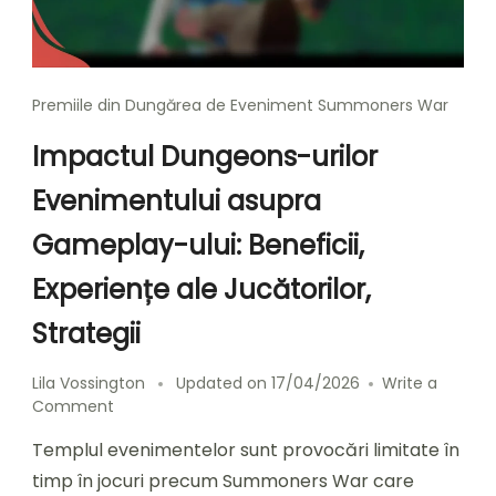
Premiile din Dungărea de Eveniment Summoners War
Impactul Dungeons-urilor
Evenimentului asupra
Gameplay-ului: Beneficii,
Experiențe ale Jucătorilor,
Strategii
Lila Vossington
Updated on
17/04/2026
Write a
on
Comment
Impactul
Templul evenimentelor sunt provocări limitate în
Dungeons-
urilor
timp în jocuri precum Summoners War care