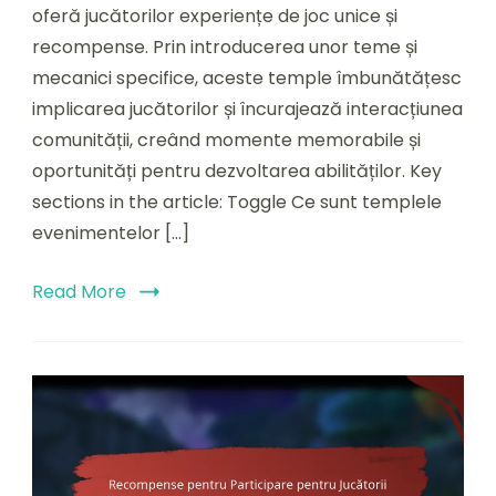
Evenimentului
oferă jucătorilor experiențe de joc unice și
asupra
recompense. Prin introducerea unor teme și
Gameplay-
ului:
mecanici specifice, aceste temple îmbunătățesc
Beneficii,
implicarea jucătorilor și încurajează interacțiunea
Experiențe
comunității, creând momente memorabile și
ale
Jucătorilor,
oportunități pentru dezvoltarea abilităților. Key
Strategii
sections in the article: Toggle Ce sunt templele
evenimentelor […]
Read More