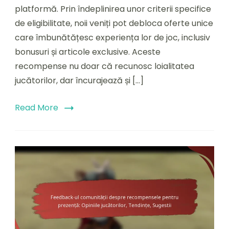
platformă. Prin îndeplinirea unor criterii specifice
Noi:
Eligibilitate,
de eligibilitate, noii veniți pot debloca oferte unice
Oferte
care îmbunătățesc experiența lor de joc, inclusiv
Unice,
bonusuri și articole exclusive. Aceste
Cum
să
recompense nu doar că recunosc loialitatea
revendici
jucătorilor, dar încurajează și […]
Read More