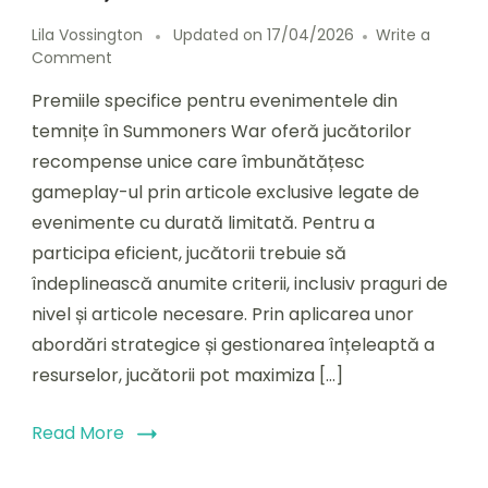
Lila Vossington
Updated on
17/04/2026
Write a
on
Comment
Premii
Premiile specifice pentru evenimentele din
specifice
evenimentelor
temnițe în Summoners War oferă jucătorilor
din
recompense unice care îmbunătățesc
temnițe:
gameplay-ul prin articole exclusive legate de
Recompense
unice,
evenimente cu durată limitată. Pentru a
Cerințe,
participa eficient, jucătorii trebuie să
Cum
îndeplinească anumite criterii, inclusiv praguri de
să
maximizezi
nivel și articole necesare. Prin aplicarea unor
abordări strategice și gestionarea înțeleaptă a
resurselor, jucătorii pot maximiza […]
Read More