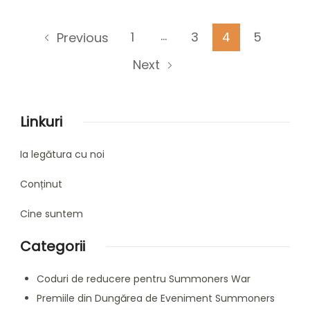
Posts
…
Page
Page
Page
Page
1
3
4
5
Previous
pagination
Next
Linkuri
Ia legătura cu noi
Conținut
Cine suntem
Categorii
Coduri de reducere pentru Summoners War
Premiile din Dungărea de Eveniment Summoners