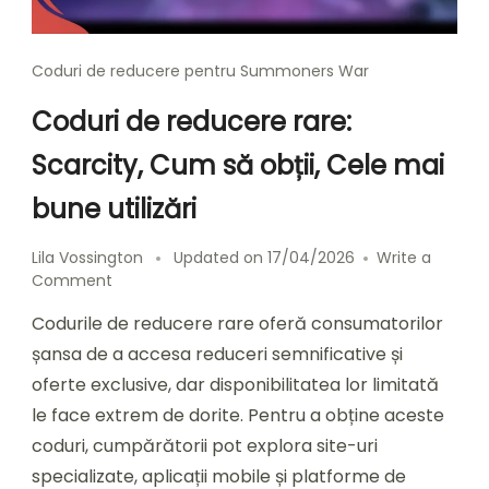
Coduri de reducere pentru Summoners War
Coduri de reducere rare:
Scarcity, Cum să obții, Cele mai
bune utilizări
Lila Vossington
Updated on
17/04/2026
Write a
on
Comment
Coduri
Codurile de reducere rare oferă consumatorilor
de
reducere
șansa de a accesa reduceri semnificative și
rare:
oferte exclusive, dar disponibilitatea lor limitată
Scarcity,
le face extrem de dorite. Pentru a obține aceste
Cum
să
coduri, cumpărătorii pot explora site-uri
obții,
specializate, aplicații mobile și platforme de
Cele