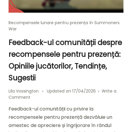
Recompensele lunare pentru prezența în Summoners
War
Feedback-ul comunității despre
recompensele pentru prezență:
Opiniile jucătorilor, Tendințe,
Sugestii
Lila Vossington
Updated on
17/04/2026
Write a
on
Comment
Feedback-
Feedback-ul comunității cu privire la
ul
comunității
recompensele pentru prezență dezvăluie un
despre
amestec de apreciere și îngrijorare în rândul
recompensele