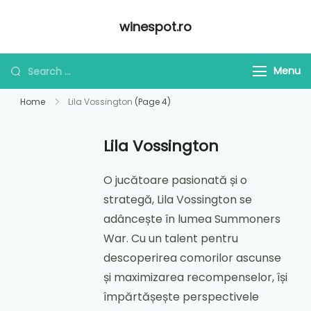
Skip
winespot.ro
to
content
Looking
Menu
for
Home
Lila Vossington
(Page 4)
Something?
Lila Vossington
O jucătoare pasionată și o
strategă, Lila Vossington se
adâncește în lumea Summoners
War. Cu un talent pentru
descoperirea comorilor ascunse
și maximizarea recompenselor, își
împărtășește perspectivele