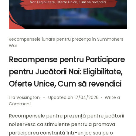
Recompensele lunare pentru prezența în Summoners
War
Recompense pentru Participare
pentru Jucătorii Noi: Eligibilitate,
Oferte Unice, Cum să revendici
Lila Vossington
Updated on
17/04/2026
Write a
on
Comment
Recompense
Recompensele pentru prezență pentru jucătorii
pentru
Participare
noi servesc ca stimulente pentru a promova
pentru
participarea constantă într-un joc sau pe o
Jucătorii