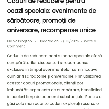
Coduri de reducere pentru
ocazii speciale: evenimente de
sărbătoare, promoții de
aniversare, recompense unice
Lila Vossington
Updated on
17/04/2026
Write a
on
Comment
Coduri
Codurile de reducere pentru ocazii speciale oferă
de
reducere
cumpărătorilor discounturi și recompense
pentru
exclusive în timpul evenimentelor semnificative,
ocazii
cum ar fi sărbătorile și aniversările. Prin utilizarea
speciale:
evenimente
acestor coduri promoționale, clienții pot
de
îmbunătăți experiența de cumpărare, beneficiind
sărbătoare,
în același timp de economii substanțiale. Pentru a
promoții
de
găsi cele mai recente coduri, explorați resursele
aniversare,