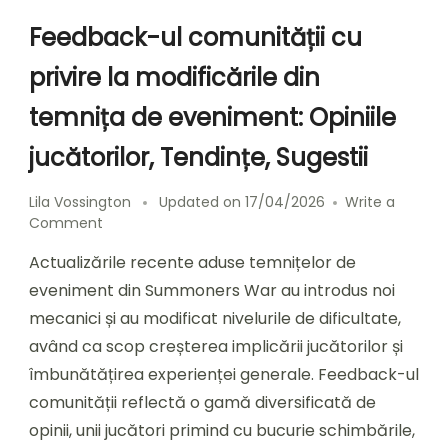
Feedback-ul comunității cu
privire la modificările din
temnița de eveniment: Opiniile
jucătorilor, Tendințe, Sugestii
Lila Vossington
Updated on
17/04/2026
Write a
on
Comment
Feedback-
Actualizările recente aduse temnițelor de
ul
comunității
eveniment din Summoners War au introdus noi
cu
mecanici și au modificat nivelurile de dificultate,
privire
având ca scop creșterea implicării jucătorilor și
la
modificările
îmbunătățirea experienței generale. Feedback-ul
din
comunității reflectă o gamă diversificată de
temnița
opinii, unii jucători primind cu bucurie schimbările,
de