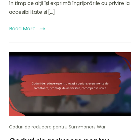
eveniment:
în timp ce alții își exprimă îngrijorările cu privire la
Opiniile
accesibilitate și […]
jucătorilor,
Tendințe,
Sugestii
Read More
Coduri de reducere pentru Summoners War