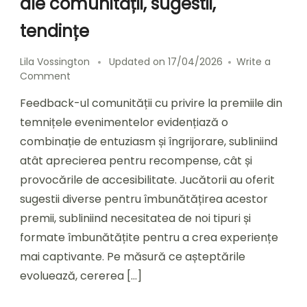
ale comunității, sugestii,
tendințe
Lila Vossington
Updated on
17/04/2026
Write a
on
Comment
Feedback
Feedback-ul comunității cu privire la premiile din
despre
premiile
temnițele evenimentelor evidențiază o
din
combinație de entuziasm și îngrijorare, subliniind
evenimentul
atât aprecierea pentru recompense, cât și
Dungeon:
reacții
provocările de accesibilitate. Jucătorii au oferit
ale
sugestii diverse pentru îmbunătățirea acestor
comunității,
premii, subliniind necesitatea de noi tipuri și
sugestii,
tendințe
formate îmbunătățite pentru a crea experiențe
mai captivante. Pe măsură ce așteptările
evoluează, cererea […]