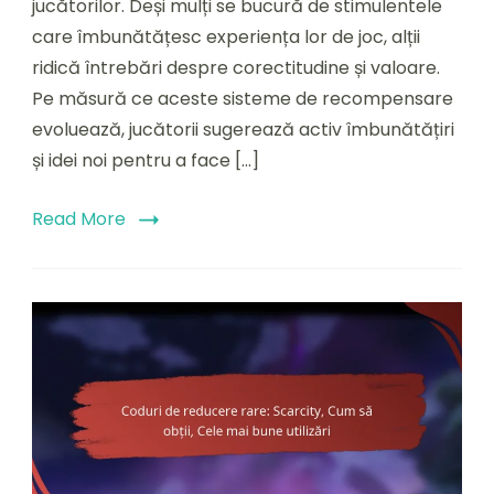
jucătorilor. Deși mulți se bucură de stimulentele
pentru
prezență:
care îmbunătățesc experiența lor de joc, alții
Opiniile
ridică întrebări despre corectitudine și valoare.
jucătorilor,
Pe măsură ce aceste sisteme de recompensare
Tendințe,
Sugestii
evoluează, jucătorii sugerează activ îmbunătățiri
și idei noi pentru a face […]
Read More