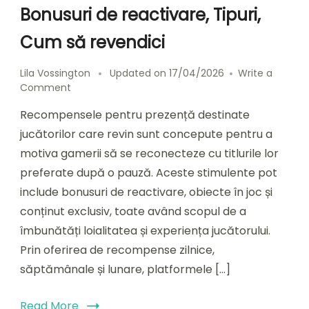
Bonusuri de reactivare, Tipuri,
Cum să revendici
Lila Vossington
Updated on
17/04/2026
Write a
on
Comment
Recompense
Recompensele pentru prezență destinate
pentru
Prezență
jucătorilor care revin sunt concepute pentru a
pentru
motiva gamerii să se reconecteze cu titlurile lor
Jucătorii
preferate după o pauză. Aceste stimulente pot
Reîntorși:
Bonusuri
include bonusuri de reactivare, obiecte în joc și
de
conținut exclusiv, toate având scopul de a
reactivare,
îmbunătăți loialitatea și experiența jucătorului.
Tipuri,
Cum
Prin oferirea de recompense zilnice,
să
săptămânale și lunare, platformele […]
revendici
Read More