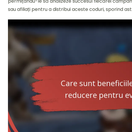
permițându-le să analizeze succesul fiecărei campanii
sau afiliați pentru a distribui aceste coduri, sporind as