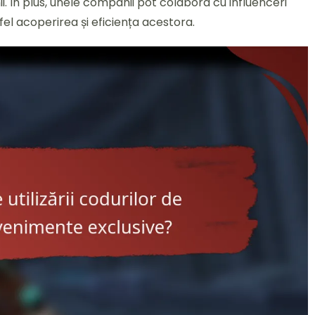
. În plus, unele companii pot colabora cu influenceri
tfel acoperirea și eficiența acestora.