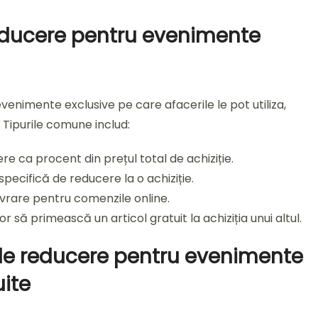
educere pentru evenimente
enimente exclusive pe care afacerile le pot utiliza,
. Tipurile comune includ:
e ca procent din prețul total de achiziție.
ecifică de reducere la o achiziție.
ivrare pentru comenzile online.
or să primească un articol gratuit la achiziția unui altul.
 de reducere pentru evenimente
ite