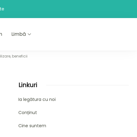
ate
m
Limbă
izare, beneficii
Linkuri
Ia legătura cu noi
Conținut
Cine suntem