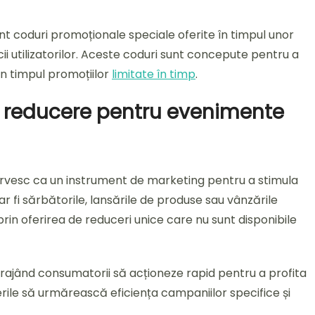
nt coduri promoționale speciale oferite în timpul unor
i utilizatorilor. Aceste coduri sunt concepute pentru a
 în timpul promoțiilor
limitate în timp
.
de reducere pentru evenimente
rvesc ca un instrument de marketing pentru a stimula
ar fi sărbătorile, lansările de produse sau vânzările
 prin oferirea de reduceri unice care nu sunt disponibile
rajând consumatorii să acționeze rapid pentru a profita
cerile să urmărească eficiența campaniilor specifice și