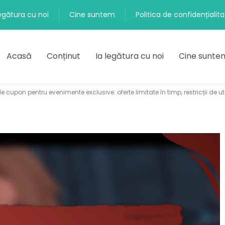
legătura cu noi
Cine suntem
Politica de confidențialit
Acasă
Conținut
Ia legătura cu noi
Cine sunte
 cupon pentru evenimente exclusive: oferte limitate în timp, restricții de util