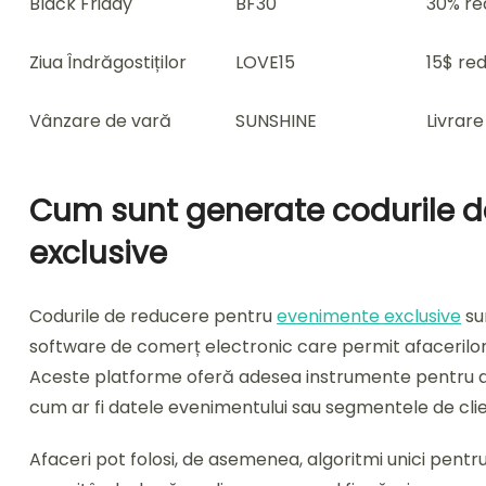
Black Friday
BF30
30% re
Ziua Îndrăgostiților
LOVE15
15$ re
Vânzare de vară
SUNSHINE
Livrar
Cum sunt generate codurile d
exclusive
Codurile de reducere pentru
evenimente exclusive
su
software de comerț electronic care permit afacerilor
Aceste platforme oferă adesea instrumente pentru a pe
cum ar fi datele evenimentului sau segmentele de clie
Afaceri pot folosi, de asemenea, algoritmi unici pentru