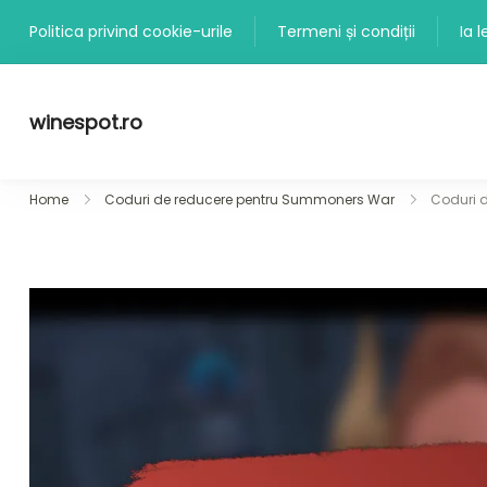
Skip
Politica privind cookie-urile
Termeni și condiții
Ia 
to
content
winespot.ro
Home
Coduri de reducere pentru Summoners War
Coduri de